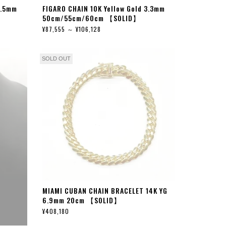
5.5mm
FIGARO CHAIN 10K Yellow Gold 3.3mm
50cm/55cm/60cm 【SOLID】
¥87,555 ～ ¥106,128
SOLD OUT
MIAMI CUBAN CHAIN BRACELET 14K YG
6.9mm 20cm 【SOLID】
¥408,180