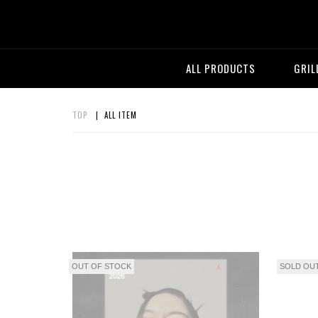
ALL PRODUCTS
GRIL
TOP
| ALL ITEM
OUT OF STOCK
SOLD OU