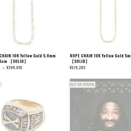
CHAIN 10K Yellow Gold 5.8mm
ROPE CHAIN 10K Yellow Gold 5
5cm 【SOLID】
【SOLID】
4 ～ ¥294,016
¥579,283
T
OUT OF STOCK