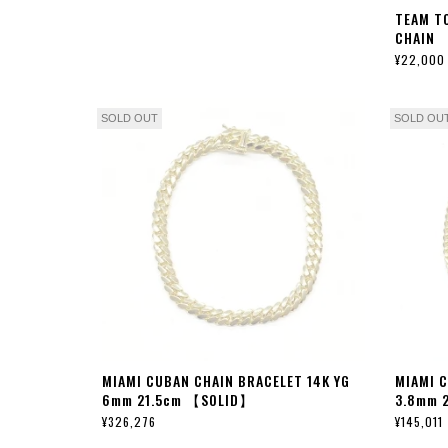
TEAM T
CHAIN
¥22,000
SOLD OUT
SOLD OU
MIAMI CUBAN CHAIN BRACELET 14K YG
MIAMI C
6mm 21.5cm 【SOLID】
3.8mm 
¥326,276
¥145,011