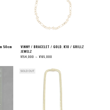
mm 50cm
VINNY / BRACELET / GOLD. K10 / GRILLZ
JEWELZ
¥154,000 ～ ¥165,000
SOLD OUT