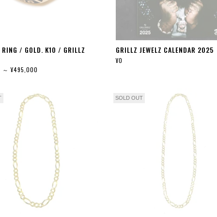
 RING / GOLD. K10 / GRILLZ
GRILLZ JEWELZ CALENDAR 2025
¥0
0 ～ ¥495,000
T
SOLD OUT