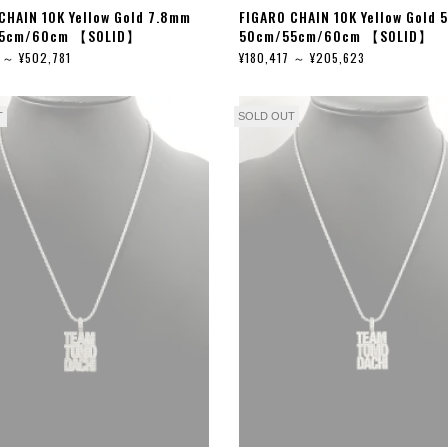
CHAIN 10K Yellow Gold 7.8mm
FIGARO CHAIN 10K Yellow Gold 
5cm/60cm 【SOLID】
50cm/55cm/60cm 【SOLID】
 ～ ¥502,781
¥180,417 ～ ¥205,623
T
SOLD OUT