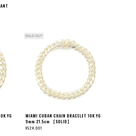
DANT
SOLD OUT
10K YG
MIAMI CUBAN CHAIN BRACELET 10K YG
9mm 21.5cm 【SOLID】
¥524,001