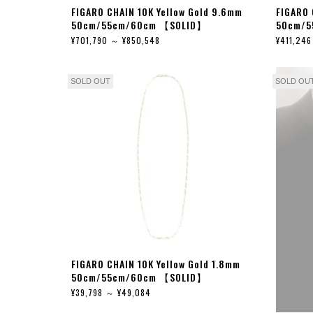
FIGARO CHAIN 10K Yellow Gold 9.6mm
FIGARO 
50cm/55cm/60cm 【SOLID】
50cm/5
¥701,790 ～ ¥850,548
¥411,246
SOLD OUT
SOLD OU
FIGARO CHAIN 10K Yellow Gold 1.8mm
50cm/55cm/60cm 【SOLID】
¥39,798 ～ ¥49,084