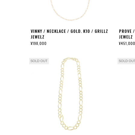
VINNY / NECKLACE / GOLD. K10 / GRILLZ
PROVE /
JEWELZ
JEWELZ
¥198,000
¥451,00
SOLD OUT
SOLD OU