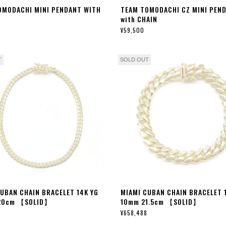
OMODACHI MINI PENDANT WITH
TEAM TOMODACHI CZ MINI PEN
with CHAIN
¥59,500
T
SOLD OUT
UBAN CHAIN BRACELET 14K YG
MIAMI CUBAN CHAIN BRACELET 
20cm 【SOLID】
10mm 21.5cm 【SOLID】
¥658,488