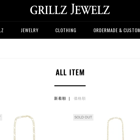
LZ
JEWELRY
CLOTHING
ORDERMADE & CUSTO
ALL ITEM
新着順 |
価格順
T
SOLD OUT