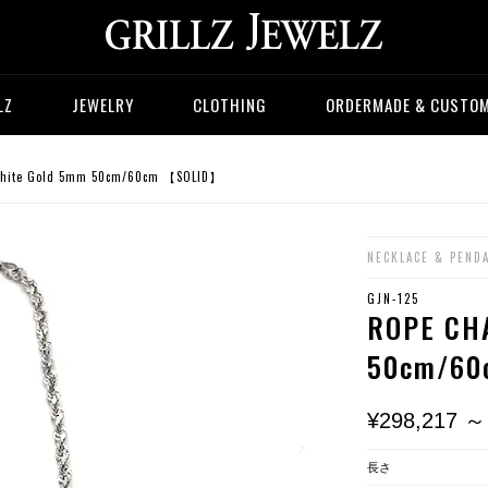
LZ
JEWELRY
CLOTHING
ORDERMADE & CUSTO
hite Gold 5mm 50cm/60cm 【SOLID】
NECKLACE & PEND
GJN-125
ROPE CHA
50cm/6
¥298,217 ～
長さ