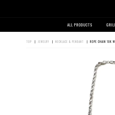
ALL PRODUCTS
GRIL
TOP
|
JEWELRY
|
NECKLACE & PENDANT
| ROPE CHAIN 10K W