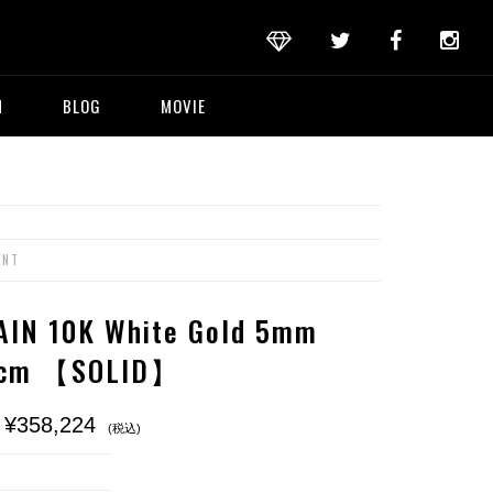
M
BLOG
MOVIE
ANT
IN 10K White Gold 5mm
0cm 【SOLID】
 ¥358,224
(税込)