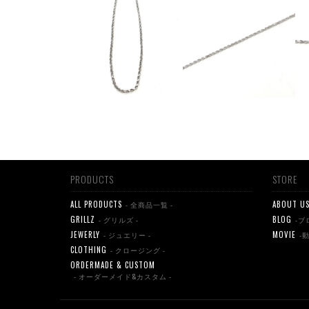
PRODUCTS
STORE
ALL PRODUCTS
ABOUT U
- 全商品一覧 -
GRILLZ
BLOG
- グリルズ -
-ブ
JEWERLY
MOVIE
- ジュエリー -
-
CLOTHING
- クロージング -
ORDERMADE & CUSTOM
- オーダーメイド&カスタム -