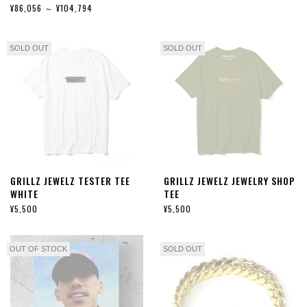
¥86,056 ～ ¥104,794
SOLD OUT
SOLD OUT
GRILLZ JEWELZ TESTER TEE
GRILLZ JEWELZ JEWELRY SHOP
WHITE
TEE
¥5,500
¥5,500
OUT OF STOCK
SOLD OUT