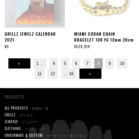
GRILLZ JEWELZ CALENDAR
MIAMI CUBAN CHAIN
2021
BRACELET 10K YG 12mm 20cm
¥0
¥528,919
«
1
...
4
5
6
7
8
9
10
11
12
...
16
»
PRODUCTS
ALL PRODUCTS
- 全商品一覧 -
GRILLZ
- グリルズ -
JEWERLY
- ジュエリー -
CLOTHING
- クロージング -
ORDERMADE & CUSTOM
- オーダーメイド&カスタム -