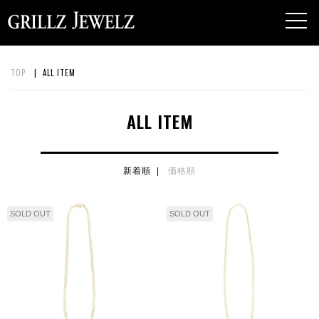
toggl
navig
TOP
| ALL ITEM
ALL ITEM
新着順 |
価格順
SOLD OUT
SOLD OUT