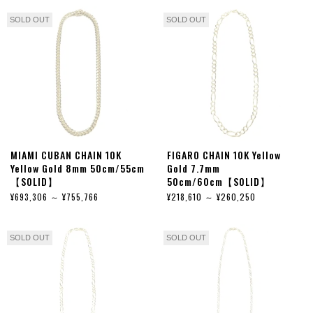
SOLD OUT
SOLD OUT
MIAMI CUBAN CHAIN 10K
FIGARO CHAIN 10K Yellow
Yellow Gold 8mm 50cm/55cm
Gold 7.7mm
【SOLID】
50cm/60cm【SOLID】
¥693,306 ～ ¥755,766
¥218,610 ～ ¥260,250
SOLD OUT
SOLD OUT