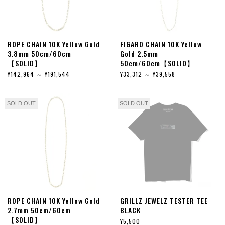
ROPE CHAIN 10K Yellow Gold
FIGARO CHAIN 10K Yellow
3.8mm 50cm/60cm
Gold 2.5mm
【SOLID】
50cm/60cm【SOLID】
¥142,964 ～ ¥191,544
¥33,312 ～ ¥39,558
SOLD OUT
SOLD OUT
ROPE CHAIN 10K Yellow Gold
GRILLZ JEWELZ TESTER TEE
2.7mm 50cm/60cm
BLACK
【SOLID】
¥5,500