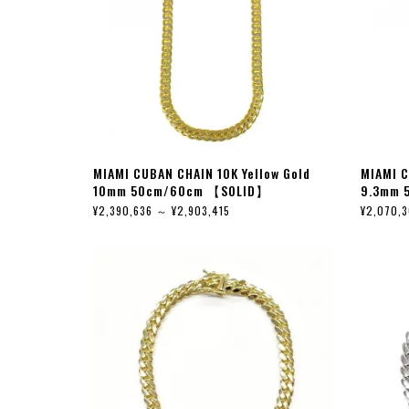
MIAMI CUBAN CHAIN 10K Yellow Gold
MIAMI C
10mm 50cm/60cm 【SOLID】
9.3mm 
¥2,390,636 ～ ¥2,903,415
¥2,070,3