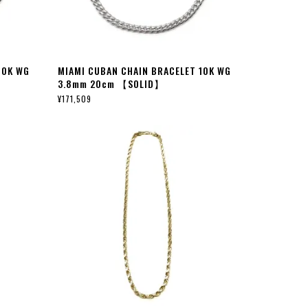
10K WG
MIAMI CUBAN CHAIN BRACELET 10K WG
3.8mm 20cm 【SOLID】
¥171,509