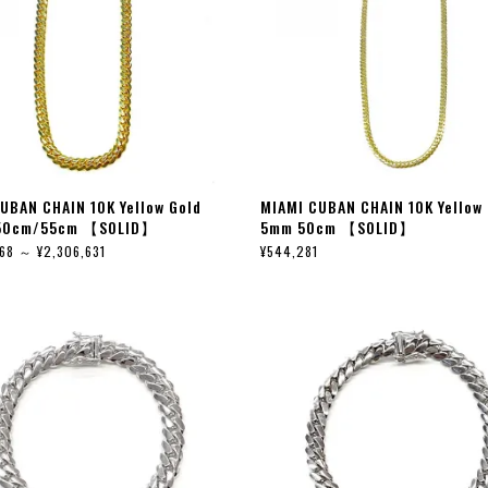
UBAN CHAIN 10K Yellow Gold
MIAMI CUBAN CHAIN 10K Yellow
50cm/55cm 【SOLID】
5mm 50cm 【SOLID】
68 ～ ¥2,306,631
¥544,281