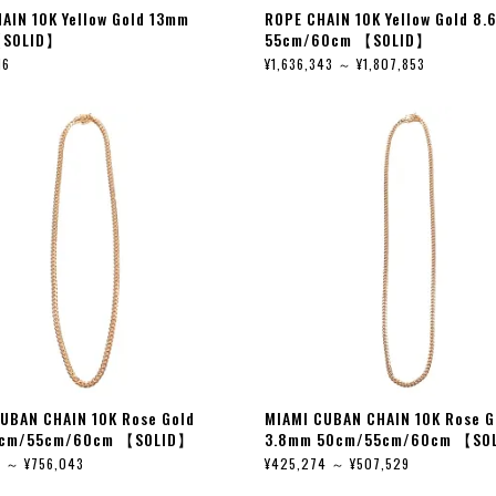
AIN 10K Yellow Gold 13mm
ROPE CHAIN 10K Yellow Gold 8
【SOLID】
55cm/60cm 【SOLID】
16
¥1,636,343 ～ ¥1,807,853
UBAN CHAIN 10K Rose Gold
MIAMI CUBAN CHAIN 10K Rose G
cm/55cm/60cm 【SOLID】
3.8mm 50cm/55cm/60cm 【SO
5 ～ ¥756,043
¥425,274 ～ ¥507,529