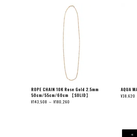
ROPE CHAIN 10K Rose Gold 2.5mm
AQUA M
50cm/55cm/60cm 【SOLID】
¥38,620
¥143,508 ～ ¥180,260
«