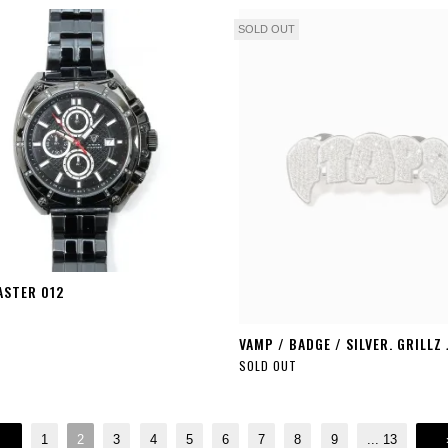
SOLD OUT
ASTER 012
VAMP / BADGE / SILVER. GRILLZ
SOLD OUT
1
2
3
4
5
6
7
8
9
...
13