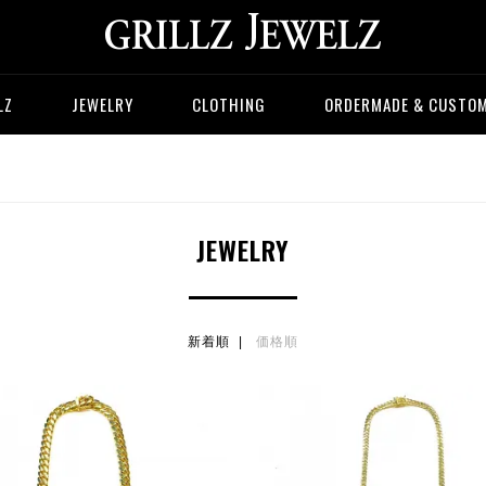
LZ
JEWELRY
CLOTHING
ORDERMADE & CUSTO
JEWELRY
新着順 |
価格順