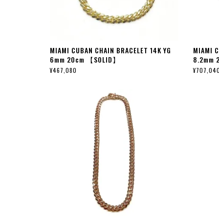
MIAMI CUBAN CHAIN BRACELET 14K YG
MIAMI C
6mm 20cm 【SOLID】
8.2mm 
¥467,080
¥707,04