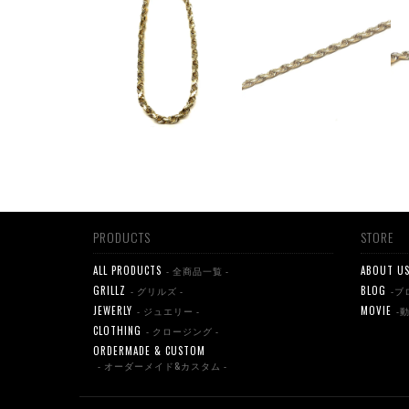
PRODUCTS
STORE
ALL PRODUCTS
ABOUT U
- 全商品一覧 -
GRILLZ
BLOG
- グリルズ -
-ブ
JEWERLY
MOVIE
- ジュエリー -
-
CLOTHING
- クロージング -
ORDERMADE & CUSTOM
- オーダーメイド&カスタム -