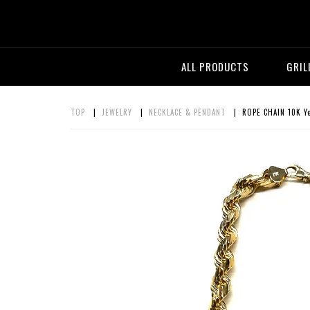
ALL PRODUCTS
GRIL
TOP
|
JEWELRY
|
NECKLACE & PENDANT
| ROPE CHAIN 10K Y