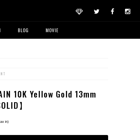
M
BLOG
MOVIE
ANT
IN 10K Yellow Gold 13mm
SOLID】
tax in)