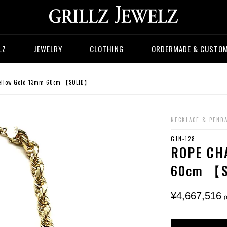
LZ
JEWELRY
CLOTHING
ORDERMADE & CUSTO
ellow Gold 13mm 60cm 【SOLID】
NECKLACE & PEND
GJN-128
ROPE CHA
60cm 【
¥4,667,516
(