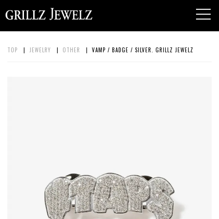
toggl
navig
TOP
|
JEWELRY
|
OTHER
| VAMP / BADGE / SILVER. GRILLZ JEWELZ