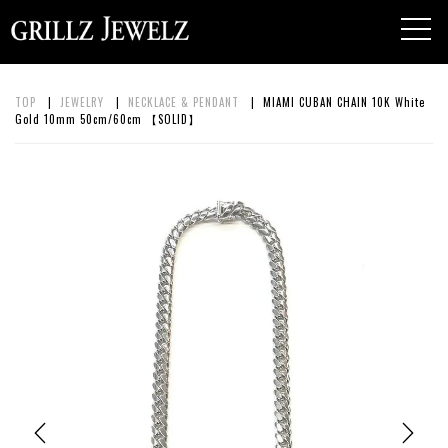
toggl
navig
TOP
|
JEWELRY
|
NECKLACE & PENDANT
| MIAMI CUBAN CHAIN 10K White
Gold 10mm 50cm/60cm 【SOLID】