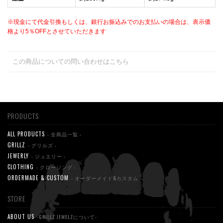
※現金にて代金引換もしくは、銀行お振込みでのお支払いの場合は、表示価
格より5％OFFとさせていただきます
この商品についての問い合わせはこちら
PRODUCTS
ALL PRODUCTS
- 全商品一覧 -
GRILLZ
- グリルズ -
JEWERLY
- ジュエリー -
CLOTHING
- クロージング -
ORDERMADE & CUSTOM
- オーダーメイド&カスタム -
STORE
ABOUT US
-GRILLZ JEWELZについて-