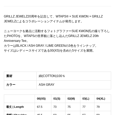
GRILLZ JEWELZ20周年を記念して、WTAPS® × SUE KWON × GRILLZ
JEWELZによるコラボレーションアイテムが発売します。
ニューヨークを拠点に活動するフォトグラファーSUE KWON氏の撮り下ろし
たPHOTOを、WTAPSの世界観に落とし込んだGRILLZ JEWELZ 20th
Anniversary Tee。
カラーはBLACK / ASH GRAY / LIME GREENの3色をラインナップ。
サイズはレディースサイズである00(XS)を含めた5サイズを展開。
素材
綿(COTTON)100％
カラー
ASH GRAY
00(XS)
01(S)
02(M)
03(L)
04(XL)
着丈 | Length
67.5
73
75
77
79