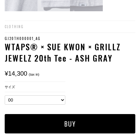
CLOTHING
GJ20TH000001_AG
WTAPS® × SUE KWON × GRILLZ
JEWELZ 20th Tee - ASH GRAY
¥14,300
(tax in)
サイズ