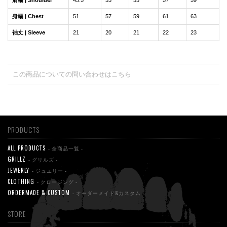
肩幅 | Shoulder
45.5
53
55
57
59
身幅 | Chest
51
57
59
61
63
袖丈 | Sleeve
21
20
21
22
23
この商品についての問い合わせはこちら
PRODUCTS
ALL PRODUCTS
- 全商品一覧 -
GRILLZ
- グリルズ -
JEWERLY
- ジュエリー -
CLOTHING
- クロージング -
ORDERMADE & CUSTOM
- オーダーメイド&カスタム -
STORE