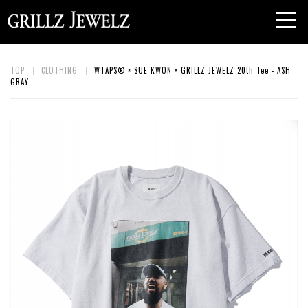
toggl
navig
TOP
|
CLOTHING
| WTAPS® × SUE KWON × GRILLZ JEWELZ 20th Tee - ASH
GRAY