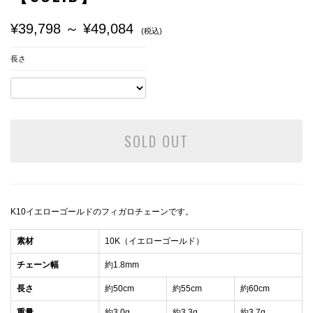
¥39,798 ～ ¥49,084
(税込)
長さ
SOLD OUT
K10イエローゴールドのフィガロチェーンです。
素材
10K（イエローゴールド）
チェーン幅
約1.8mm
長さ
約50cm
約55cm
約60cm
重量
約3.0g
約3.3g
約3.7g