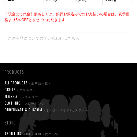
※現金にて代金引換もしくは、銀行お振込みでのお支払いの場合は、表示価
格より5％OFFとさせていただきます
この商品についての問い合わせはこちら
PRODUCTS
ALL PRODUCTS
- 全商品一覧 -
GRILLZ
- グリルズ -
JEWERLY
- ジュエリー -
CLOTHING
- クロージング -
ORDERMADE & CUSTOM
- オーダーメイド&カスタム -
STORE
ABOUT US
-GRILLZ JEWELZについて-