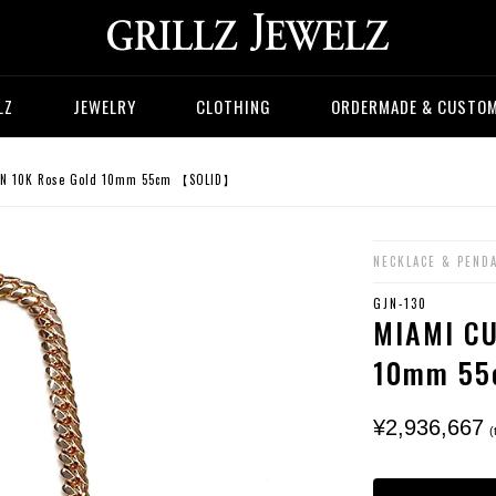
LZ
JEWELRY
CLOTHING
ORDERMADE & CUSTO
N 10K Rose Gold 10mm 55cm 【SOLID】
NECKLACE & PEND
GJN-130
MIAMI CU
10mm 5
¥2,936,667
(