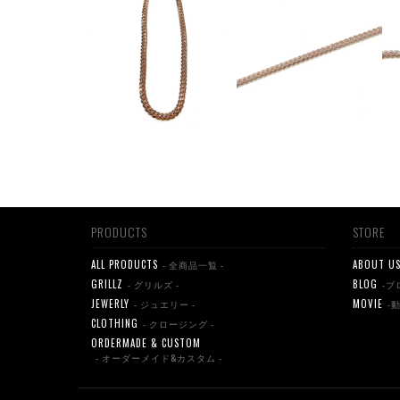
PRODUCTS
STORE
ALL PRODUCTS
ABOUT U
- 全商品一覧 -
GRILLZ
BLOG
- グリルズ -
-ブ
JEWERLY
MOVIE
- ジュエリー -
-
CLOTHING
- クロージング -
ORDERMADE & CUSTOM
- オーダーメイド&カスタム -