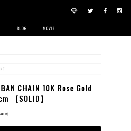
M
BLOG
MOVIE
ANT
BAN CHAIN 10K Rose Gold
5cm 【SOLID】
tax in)