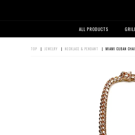
ALL PRODUCTS
GRIL
TOP
|
JEWELRY
|
NECKLACE & PENDANT
| MIAMI CUBAN CHAI