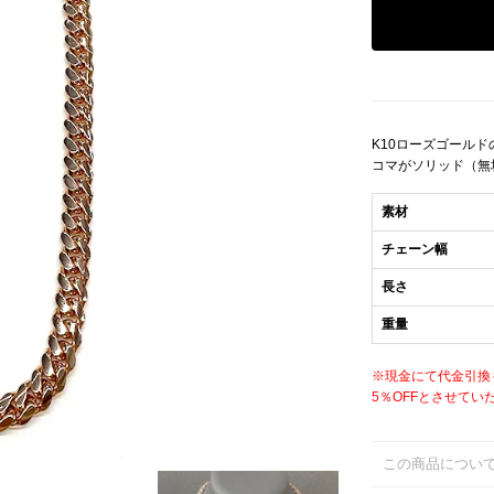
K10ローズゴール
コマがソリッド（無
素材
チェーン幅
長さ
重量
※現金にて代金引換
5％OFFとさせてい
この商品につい