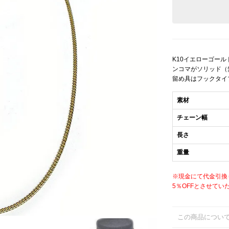
K10イエローゴー
ンコマがソリッド（
留め具はフックタイ
素材
チェーン幅
長さ
重量
※現金にて代金引換
5％OFFとさせてい
この商品につい