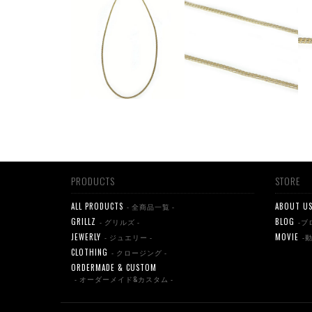
PRODUCTS
STORE
ALL PRODUCTS
ABOUT U
- 全商品一覧 -
GRILLZ
BLOG
- グリルズ -
-ブ
JEWERLY
MOVIE
- ジュエリー -
-
CLOTHING
- クロージング -
ORDERMADE & CUSTOM
- オーダーメイド&カスタム -