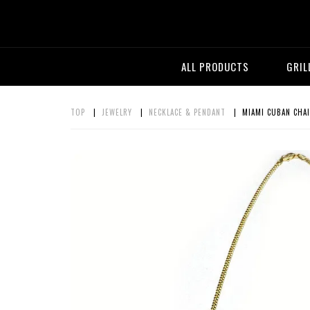
ALL PRODUCTS
GRIL
TOP
|
JEWELRY
|
NECKLACE & PENDANT
| MIAMI CUBAN CHAI