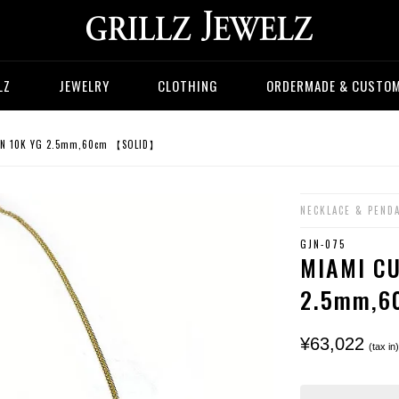
LZ
JEWELRY
CLOTHING
ORDERMADE & CUSTO
N 10K YG 2.5mm,60cm 【SOLID】
NECKLACE & PEND
GJN-075
MIAMI C
2.5mm,
¥63,022
(tax in)