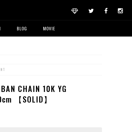
M
BLOG
MOVIE
ANT
UBAN CHAIN 10K YG
60cm 【SOLID】