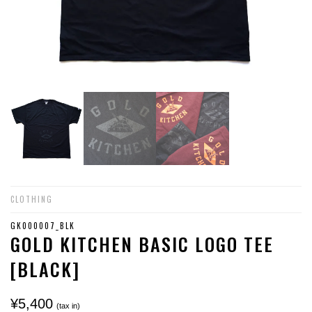
CLOTHING
GK000007_BLK
GOLD KITCHEN BASIC LOGO TEE
[BLACK]
¥5,400
(tax in)