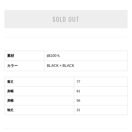
SOLD OUT
素材
綿100％
カラー
BLACK × BLACK
着丈
77
身幅
61
肩幅
56
袖丈
21