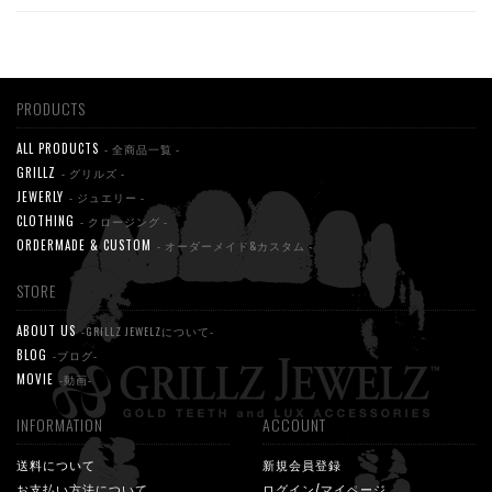
PRODUCTS
ALL PRODUCTS
- 全商品一覧 -
GRILLZ
- グリルズ -
JEWERLY
- ジュエリー -
CLOTHING
- クロージング -
ORDERMADE & CUSTOM
- オーダーメイド&カスタム -
STORE
ABOUT US
-GRILLZ JEWELZについて-
BLOG
-ブログ-
MOVIE
-動画-
INFORMATION
ACCOUNT
送料について
新規会員登録
お支払い方法について
ログイン/マイページ