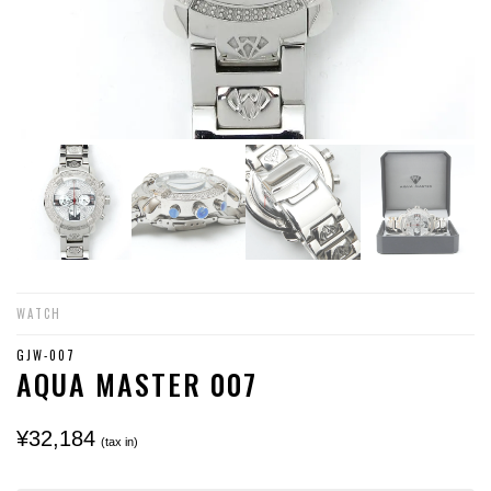
WATCH
GJW-007
AQUA MASTER 007
¥32,184
(tax in)