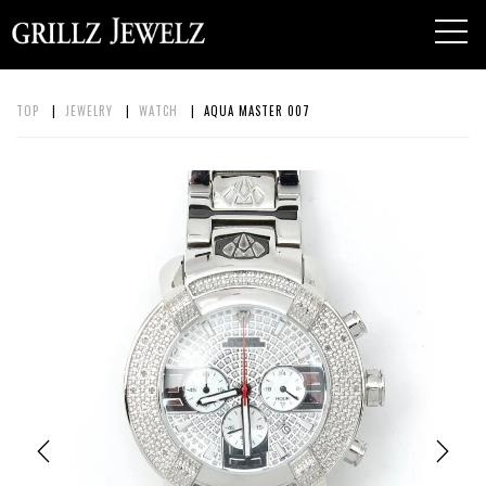
toggl
navig
TOP
|
JEWELRY
|
WATCH
| AQUA MASTER 007