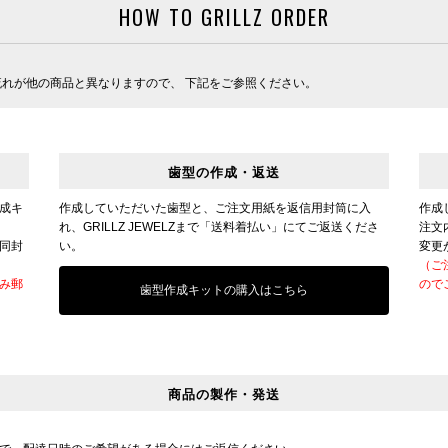
HOW TO GRILLZ ORDER
の流れが他の商品と異なりますので、 下記をご参照ください。
歯型の作成・返送
成キ
作成していただいた歯型と、ご注文用紙を返信用封筒に入
作成
れ、GRILLZ JEWELZまで「送料着払い」にてご返送くださ
注文
同封
い。
変更
（ご
み郵
ので
歯型作成キットの購入はこちら
商品の製作・発送