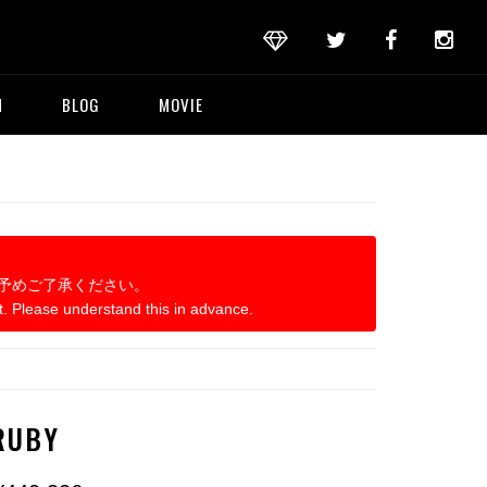
M
BLOG
MOVIE
予めご了承ください。
t. Please understand this in advance.
RUBY