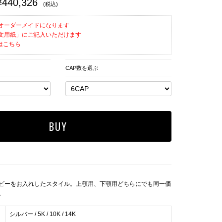
¥440,326
(税込)
オーダーメイドになります
文用紙」にご記入いただけます
はこちら
CAP数を選ぶ
ビーをお入れしたスタイル。上顎用、下顎用どちらにでも同一価
。
シルバー / 5K / 10K / 14K