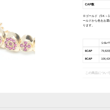
CAP数
※ゴールド（5Ｋ～
ールドから色をお選
ります。
シルバ
6CAP
79,82
8CAP
106,4
この商品につい