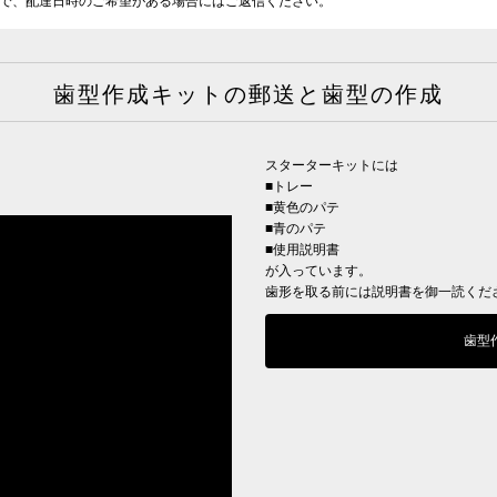
で、配達日時のご希望がある場合にはご返信ください。
歯型作成キットの郵送と歯型の作成
スターターキットには
■トレー
■黄色のパテ
■青のパテ
■使用説明書
が入っています。
歯形を取る前には説明書を御一読くだ
歯型