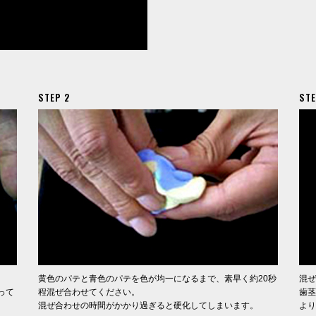
STEP 2
STE
黄色のパテと青色のパテを色が均一になるまで、素早く約20秒
混ぜ
って
程混ぜ合わせてください。
歯茎
混ぜ合わせの時間がかかり過ぎると硬化してしまいます。
より