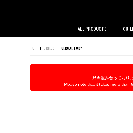
ALL PRODUCTS
GRIL
TOP
|
GRILLZ
| CERCUL RUBY
只今混み合っており
Please note that it takes more than 