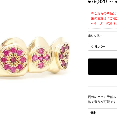
¥79,820 ～ 
※こちらの商品は
歯の位置は「ご注
» オーダーの流れ
素材を選ぶ
円状の土台に天然ル
格で製作が可能です
素材