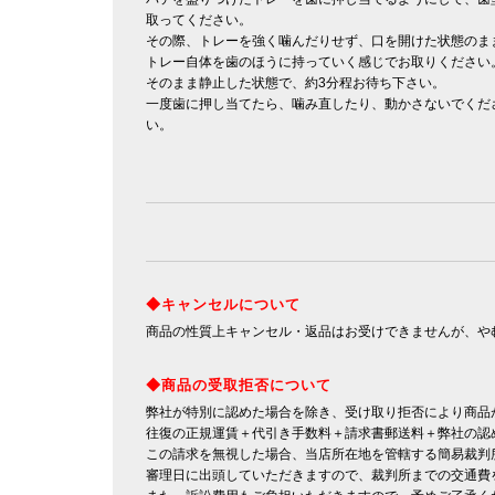
取ってください。
その際、トレーを強く噛んだりせず、口を開けた状態のま
トレー自体を歯のほうに持っていく感じでお取りください
そのまま静止した状態で、約3分程お待ち下さい。
一度歯に押し当てたら、噛み直したり、動かさないでくだ
い。
◆キャンセルについて
商品の性質上キャンセル・返品はお受けできませんが、や
◆商品の受取拒否について
弊社が特別に認めた場合を除き、受け取り拒否により商品
往復の正規運賃＋代引き手数料＋請求書郵送料＋弊社の認
この請求を無視した場合、当店所在地を管轄する簡易裁判
審理日に出頭していただきますので、裁判所までの交通費