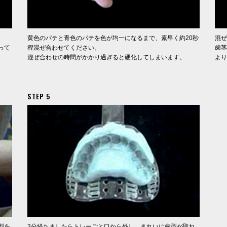
黄色のパテと青色のパテを色が均一になるまで、素早く約20秒
混ぜ
って
程混ぜ合わせてください。
歯茎
混ぜ合わせの時間がかかり過ぎると硬化してしまいます。
より
STEP 5
型を
3分経ちましたらトレーごと口から外し、きれいに歯型が取れ