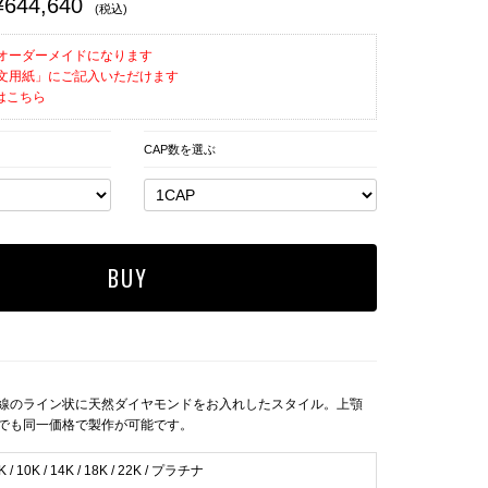
¥644,640
(税込)
オーダーメイドになります
文用紙」にご記入いただけます
はこちら
CAP数を選ぶ
線のライン状に天然ダイヤモンドをお入れしたスタイル。上顎
でも同一価格で製作が可能です。
K / 10K / 14K / 18K / 22K / プラチナ