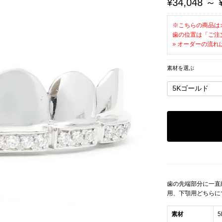
¥34,048 ～ 
※こちらの商品は
歯の位置は「ご注
» オーダーの流れ
素材を選ぶ
歯の先端部分に一直
用、下顎用どちらに
素材
5