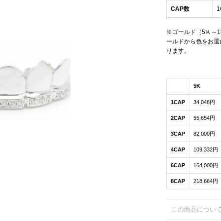
CAP数
1
※ゴールド（5Ｋ～
ールドから色をお選
ります。
5K
1CAP
34,048円
2CAP
55,654円
3CAP
82,000円
4CAP
109,332円
6CAP
164,000円
8CAP
218,664円
この商品につい