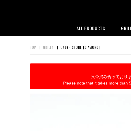
ALL PRODUCTS
GRIL
TOP
|
GRILLZ
| UNDER STONE [DIAMOND]
只今混み合っており
Please note that it takes more than 