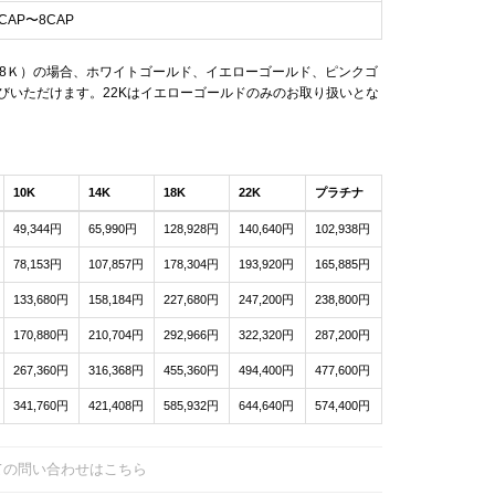
CAP〜8CAP
18Ｋ）の場合、ホワイトゴールド、イエローゴールド、ピンクゴ
びいただけます。22Kはイエローゴールドのみのお取り扱いとな
10K
14K
18K
22K
プラチナ
49,344円
65,990円
128,928円
140,640円
102,938円
78,153円
107,857円
178,304円
193,920円
165,885円
133,680円
158,184円
227,680円
247,200円
238,800円
170,880円
210,704円
292,966円
322,320円
287,200円
267,360円
316,368円
455,360円
494,400円
477,600円
341,760円
421,408円
585,932円
644,640円
574,400円
ての問い合わせはこちら