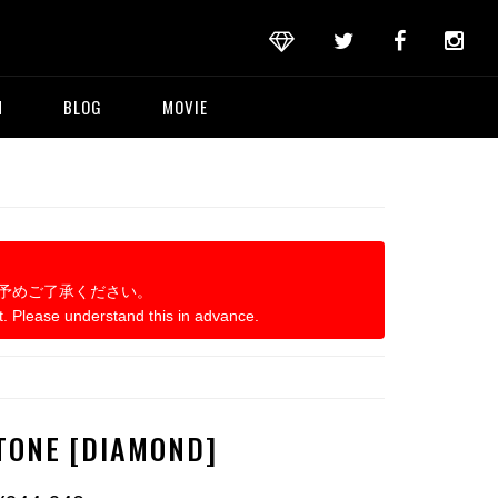
M
BLOG
MOVIE
予めご了承ください。
t. Please understand this in advance.
TONE [DIAMOND]