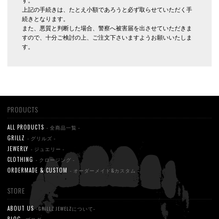
す。
上記の手続きは、たとえ小額であろうと必ず取らせていただく手
続きとなります。
また、悪質と判断した場合、警察へ被害届を出させていただきま
すので、十分ご検討の上、ご注文下さいますようお願いいたしま
す。
PRODUCTS
ALL PRODUCTS
- 全商品一覧 -
GRILLZ
- グリルズ -
JEWERLY
- ジュエリー -
CLOTHING
- クロージング -
ORDERMADE & CUSTOM
- オーダーメイド&カスタム -
STORE
ABOUT US
-GRILLZ JEWELZについて-