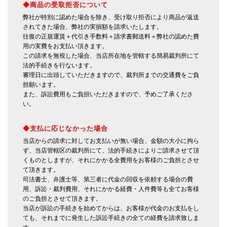
◆商品の受取拒否について
弊社が特別に認めた場合を除き、受け取り拒否により商品が返送
されてきた場合、弊社の実損額を請求いたします。
往復の正規運賃＋代引き手数料＋請求書郵送料＋弊社の認めた費
用の実費をお支払い頂きます。
この請求を無視した場合、当店所在地を管轄する簡易裁判所にて
法的手続きを行ないます。
審理日に出頭していただきますので、裁判所までの交通費をご負
担願います。
また、訴訟費用もご負担いただきますので、予めご了承くださ
い。
◆支払に応じなかった場合
当店からの請求に対してお支払いが無い場合、金額の大小に拘ら
ず、当店管轄区の裁判所にて、法的手続きによりご請求させて頂
くものとしますが、それにかかる全費用をお客様のご負担とさせ
て頂きます。
司法書士、弁護士等、第三者に代金の回収を依頼する場合の費
用、訴訟・裁判費用、それにかかる経費・人件費等も全てお客様
のご負担とさせて頂きます。
当店が訴訟の手続きを始めてからは、お客様が代金のお支払をし
ても、それまでに発生した訴訟手続きの全ての経費を請求致しま