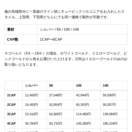
歯の先端部分に一直線のライン状にキュービックジルコニアをお入れしたス
タイル。上顎用、下顎用どちらにでも同一価格で製作が可能です。
素材
シルバー / 5K / 10K / 14K
CAP数
1CAP〜8CAP
※ゴールド（5Ｋ～18Ｋ）の場合、ホワイトゴールド、イエローゴールド、ピ
ンクゴールドから色をお選びいただけます。22Kはイエローゴールドのみのお
取り扱いとなります。
シルバー
5K
10K
14K
1CAP
12,400円
27,648円
42,944円
59,590円
2CAP
16,400円
42,854円
65,353円
95,057円
3CAP
23,410円
62,800円
114,480円
138,984円
4CAP
30,784円
83,732円
145,280円
185,104円