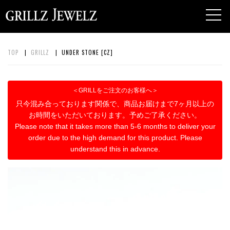
toggl
navig
TOP
|
GRILLZ
| UNDER STONE [CZ]
＜GRILLをご注文のお客様へ＞
只今混み合っております関係で、商品お届けまで7ヶ月以上の
お時間をいただいております。予めご了承ください。
Please note that it takes more than 5-6 months to deliver your
order due to the high demand for this product. Please
understand this in advance.