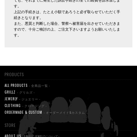
ても、それまでに発生した訴訟手続きの全ての経費を請求致しま
す。
上記の手続きは、たとえ小額であろうと必ず取らせていただく手
続きとなります。
また、悪質と判断した場合、警察へ被害届を出させていただきま
すので、十分ご検討の上、ご注文下さいますようお願いいたしま
す。
PRODUCTS
ALL PRODUCTS
- 全商品一覧 -
GRILLZ
- グリルズ -
JEWERLY
- ジュエリー -
CLOTHING
- クロージング -
ORDERMADE & CUSTOM
- オーダーメイド&カスタム -
STORE
ABOUT US
-GRILLZ JEWELZについて-