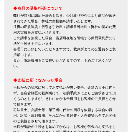
◆商品の受取拒否について
弊社が特別に認めた場合を除き、受け取り拒否により商品が返送
されてきた場合、弊社の実損額を請求いたします。
往復の正規運賃＋代引き手数料＋請求書郵送料＋弊社の認めた費
用の実費をお支払い頂きます。
この請求を無視した場合、当店所在地を管轄する簡易裁判所にて
法的手続きを行ないます。
審理日に出頭していただきますので、裁判所までの交通費をご負
担願います。
また、訴訟費用もご負担いただきますので、予めご了承くださ
い。
◆支払に応じなかった場合
当店からの請求に対してお支払いが無い場合、金額の大小に拘ら
ず、当店管轄区の裁判所にて、法的手続きによりご請求させて頂
くものとしますが、それにかかる全費用をお客様のご負担とさせ
て頂きます。
司法書士、弁護士等、第三者に代金の回収を依頼する場合の費
用、訴訟・裁判費用、それにかかる経費・人件費等も全てお客様
のご負担とさせて頂きます。
当店が訴訟の手続きを始めてからは、お客様が代金のお支払をし