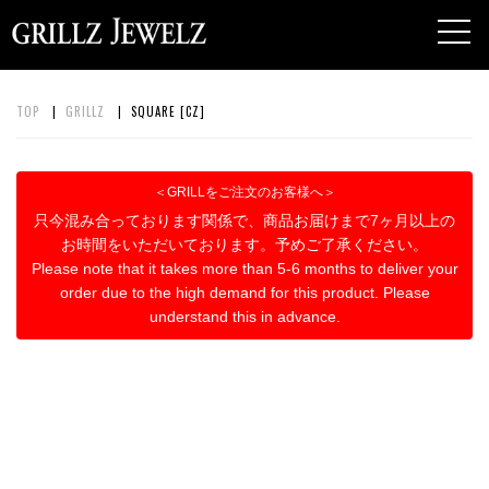
toggl
navig
TOP
|
GRILLZ
| SQUARE [CZ]
＜GRILLをご注文のお客様へ＞
只今混み合っております関係で、商品お届けまで7ヶ月以上の
お時間をいただいております。予めご了承ください。
Please note that it takes more than 5-6 months to deliver your
order due to the high demand for this product. Please
understand this in advance.