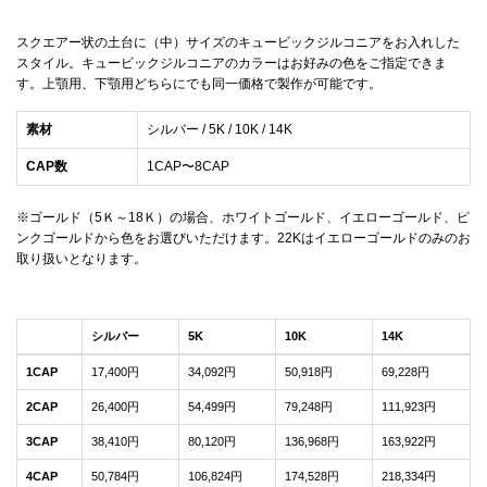
スクエアー状の土台に（中）サイズのキュービックジルコニアをお入れした
スタイル。キュービックジルコニアのカラーはお好みの色をご指定できま
す。上顎用、下顎用どちらにでも同一価格で製作が可能です。
素材
シルバー / 5K / 10K / 14K
CAP数
1CAP〜8CAP
※ゴールド（5Ｋ～18Ｋ）の場合、ホワイトゴールド、イエローゴールド、ピ
ンクゴールドから色をお選びいただけます。22Kはイエローゴールドのみのお
取り扱いとなります。
シルバー
5K
10K
14K
1CAP
17,400円
34,092円
50,918円
69,228円
2CAP
26,400円
54,499円
79,248円
111,923円
3CAP
38,410円
80,120円
136,968円
163,922円
4CAP
50,784円
106,824円
174,528円
218,334円