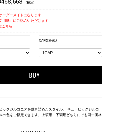
¥468,668
(税込)
オーダーメイドになります
文用紙」にご記入いただけます
はこちら
CAP数を選ぶ
ビックジルコニアを敷き詰めたスタイル。 キュービックジルコ
みの色をご指定できます。上顎用、下顎用どちらにでも同一価格