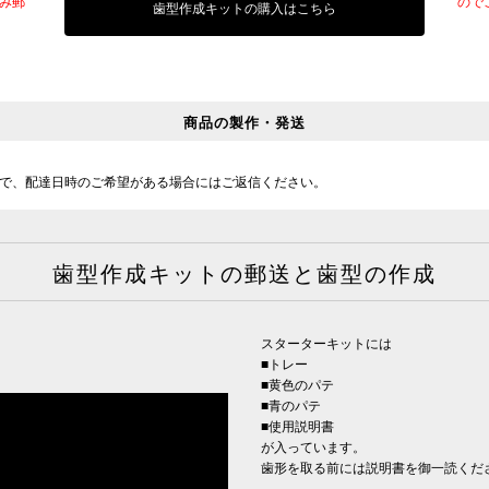
み郵
ので
歯型作成キットの購入はこちら
商品の製作・発送
で、配達日時のご希望がある場合にはご返信ください。
歯型作成キットの郵送と歯型の作成
スターターキットには
■トレー
■黄色のパテ
■青のパテ
■使用説明書
が入っています。
歯形を取る前には説明書を御一読くだ