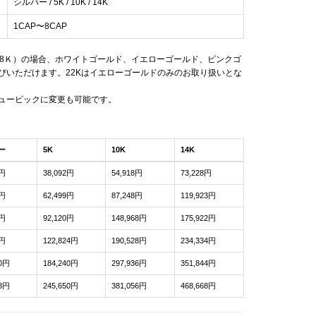
シルバー / 5K / 10K / 14K
1CAP〜8CAP
18Ｋ）の場合、ホワイトゴールド、イエローゴールド、ピンクゴ
びいただけます。22Kはイエローゴールドのみのお取り扱いとな
ュービックに変更も可能です。
ー
5K
10K
14K
0円
38,092円
54,918円
73,228円
0円
62,499円
87,248円
119,923円
0円
92,120円
148,968円
175,922円
4円
122,824円
190,528円
234,334円
20円
184,240円
297,936円
351,844円
68円
245,650円
381,056円
468,668円