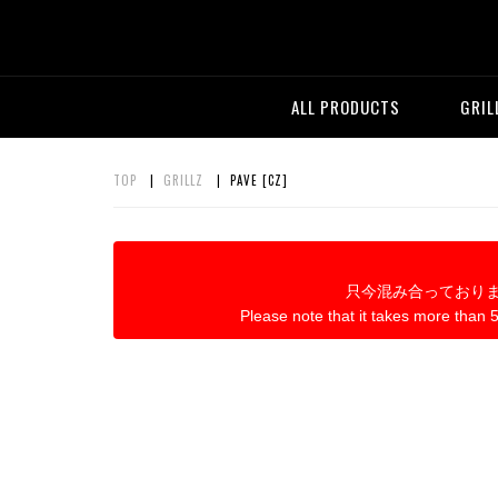
ALL PRODUCTS
GRIL
TOP
|
GRILLZ
| PAVE [CZ]
只今混み合っており
Please note that it takes more than 