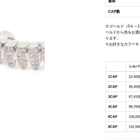
素材
CAP数
※ゴールド（5Ｋ～
ールドから色をお選
ります。
※お好きなカラーキ
シルバ
1CAP
22,40
2CAP
36,40
3CAP
67,41
4CAP
98,78
6CAP
106,8
8CAP
141,5