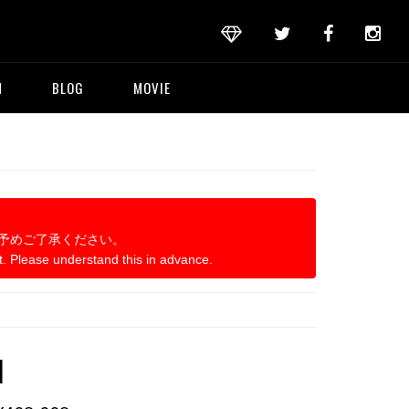
M
BLOG
MOVIE
予めご了承ください。
t. Please understand this in advance.
]