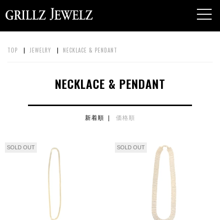
toggl
navig
TOP
|
JEWELRY
|
NECKLACE & PENDANT
NECKLACE & PENDANT
新着順 |
価格順
SOLD OUT
SOLD OUT