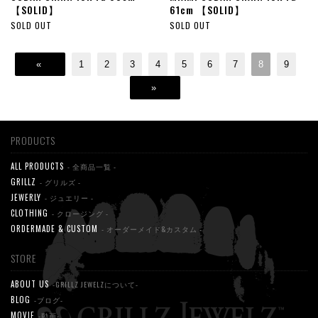
【SOLID】
61cm 【SOLID】
SOLD OUT
SOLD OUT
«
1
2
3
4
5
6
7
8
9
»
PRODUCTS
ALL PRODUCTS
- 全商品一覧 -
GRILLZ
- グリルズ -
JEWERLY
- ジュエリー -
CLOTHING
- クロージング -
ORDERMADE & CUSTOM
- オーダーメイド&カスタム -
STORE
ABOUT US
-GRILLZ JEWELZについて-
BLOG
-ブログ-
MOVIE
-動画-